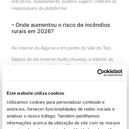
estrutural, isoladamente, poderia sugerir”, referem os
responsáveis da plataforma.
– Onde aumentou o risco de incêndios
rurais em 2026?
No interior do Algarve e em partes do Vale do Tejo.
Depois de um inverno muito chuvoso, o interior do
Algarve e partes do Vale do Tejo apresentam um
crescimento invulgarmente elevado da vegetação,
aumentando o risco nesta época de incêndios, face
às indicações estruturais.
Este website utiliza cookies
Duas em cada três freguesias do Algarve apresentam
Utilizamos cookies para personalizar conteúdo e
esta época sinais de vegetação que tornam o risco de
anúncios, fornecer funcionalidades de redes sociais e
incêndio rural mais elevado e “este é precisamente o
analisar o nosso tráfego. Também partilhamos
tipo de sinal sazonal que importa identificar”.
informações acerca da utilização do site com os nossos