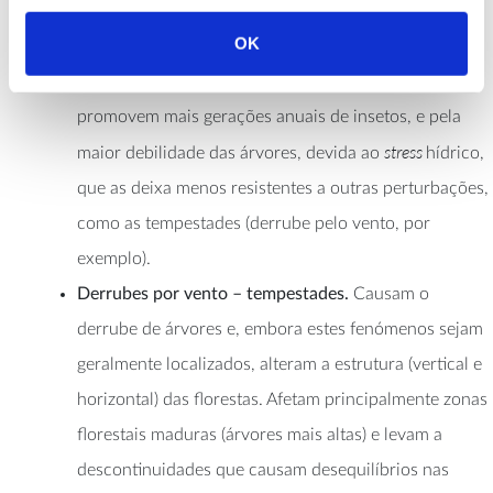
Ips typographus
Surtos de
.
Levam à mortalidade
OK
massiva das árvores hospedeiras e são causados,
sobretudo, pelas temperaturas mais elevadas, que
promovem mais gerações anuais de insetos, e pela
stress
maior debilidade das árvores, devida ao
hídrico,
que as deixa menos resistentes a outras perturbações,
como as tempestades (derrube pelo vento, por
exemplo).
Derrubes por vento – tempestades.
Causam o
derrube de árvores e, embora estes fenómenos sejam
geralmente localizados, alteram a estrutura (vertical e
horizontal) das florestas. Afetam principalmente zonas
florestais maduras (árvores mais altas) e levam a
descontinuidades que causam desequilíbrios nas