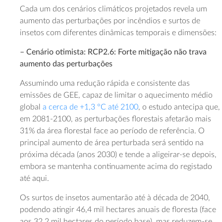
Cada um dos cenários climáticos projetados revela um
aumento das perturbações por incêndios e surtos de
insetos com diferentes dinâmicas temporais e dimensões:
– Cenário otimista: RCP2.6: Forte mitigação não trava
aumento das perturbações
Assumindo uma redução rápida e consistente das
emissões de GEE, capaz de limitar o aquecimento médio
global
a cerca de +1,3 °C até 2100
, o estudo antecipa que,
em 2081-2100, as perturbações florestais afetarão mais
31% da área florestal face ao período de referência. O
principal aumento de área perturbada será sentido na
próxima década (anos 2030) e tende a aligeirar-se depois,
embora se mantenha continuamente acima do registado
até aqui.
Os surtos de insetos aumentarão até à década de 2040,
podendo atingir 46,4 mil hectares anuais de floresta (face
aos 32,2 mil hectares do período base), mas reduzem-se