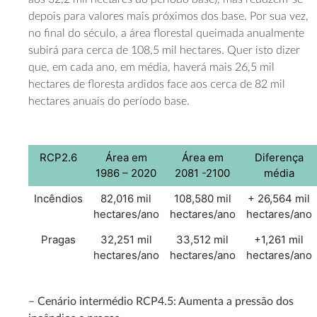
depois para valores mais próximos dos base. Por sua vez,
no final do século, a área florestal queimada anualmente
subirá para cerca de 108,5 mil hectares. Quer isto dizer
que, em cada ano, em média, haverá mais 26,5 mil
hectares de floresta ardidos face aos cerca de 82 mil
hectares anuais do período base.
RCP2.6
Área em
Área em
Diferença
1986 – 2020
2081 -2100
média
Incêndios
82,016 mil
108,580 mil
+ 26,564 mil
hectares/ano
hectares/ano
hectares/ano
Pragas
32,251 mil
33,512 mil
+1,261 mil
hectares/ano
hectares/ano
hectares/ano
– Cenário intermédio RCP4.5: Aumenta a pressão dos