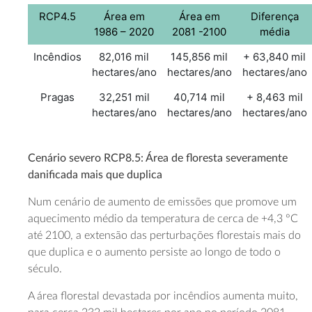
RCP4.5
Área em
Área em
Diferença
1986 – 2020
2081 -2100
média
Incêndios
82,016 mil
145,856 mil
+ 63,840 mil
hectares/ano
hectares/ano
hectares/ano
Pragas
32,251 mil
40,714 mil
+ 8,463 mil
hectares/ano
hectares/ano
hectares/ano
Cenário severo RCP8.5: Área de floresta severamente
danificada mais que duplica
Num cenário de aumento de emissões que promove um
aquecimento médio da temperatura de cerca de +4,3 °C
até 2100, a extensão das perturbações florestais mais do
que duplica e o aumento persiste ao longo de todo o
século.
A área florestal devastada por incêndios aumenta muito,