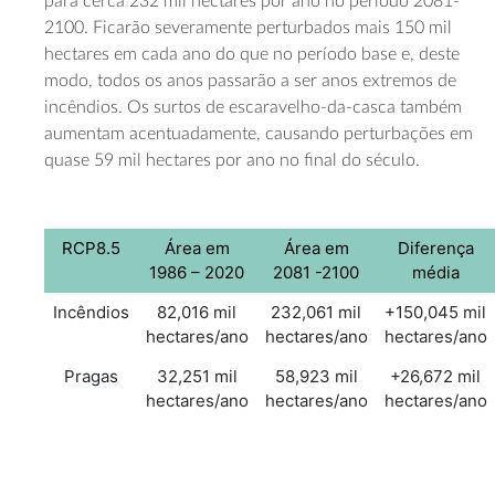
para cerca 232 mil hectares por ano no período 2081-
2100. Ficarão severamente perturbados mais 150 mil
hectares em cada ano do que no período base e, deste
modo, todos os anos passarão a ser anos extremos de
incêndios. Os surtos de escaravelho-da-casca também
aumentam acentuadamente, causando perturbações em
quase 59 mil hectares por ano no final do século.
RCP8.5
Área em
Área em
Diferença
1986 – 2020
2081 -2100
média
Incêndios
82,016 mil
232,061 mil
+150,045 mil
hectares/ano
hectares/ano
hectares/ano
Pragas
32,251 mil
58,923 mil
+26,672 mil
hectares/ano
hectares/ano
hectares/ano