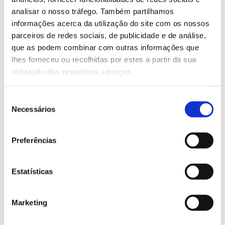
euros.
analisar o nosso tráfego. Também partilhamos
informações acerca da utilização do site com os nossos
parceiros de redes sociais, de publicidade e de análise,
Saiba mais sobre este simpósio
que as podem combinar com outras informações que
lhes forneceu ou recolhidas por estes a partir da sua
utilização dos respetivos serviços.
13.07.2026
Genoma do priolo e de outras espécies em risco:
Seleção
conhecer para conservar
Necessários
de
consentimento
Preferências
02.07.2026
Estatísticas
Registar galhas de Trichi em acácia-das-espigas:
cidadãos chamados a ajudar
Marketing