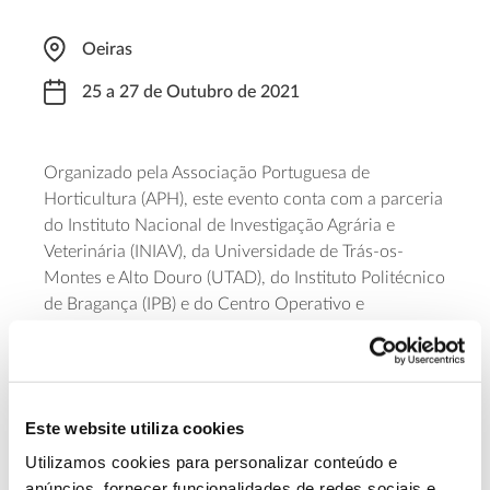
Oeiras
25 a 27 de Outubro de 2021
Organizado pela Associação Portuguesa de
Horticultura (APH), este evento conta com a parceria
do Instituto Nacional de Investigação Agrária e
Veterinária (INIAV), da Universidade de Trás-os-
Montes e Alto Douro (UTAD), do Instituto Politécnico
de Bragança (IPB) e do Centro Operativo e
Tecnológico Hortofrutícola Nacional (COTHN). O IX
Simpósio Nacional de Olivicultura tem o objetivo de
difundir os progressos recentes e o avanço do
conhecimento em prol do desenvolvimento do
Este website utiliza cookies
sector e promover a discussão e cooperação entre
os diversos agentes desta fileira. A inscrição pode ser
Utilizamos cookies para personalizar conteúdo e
feita no
formulário
, com preços a partir dos 100
anúncios, fornecer funcionalidades de redes sociais e