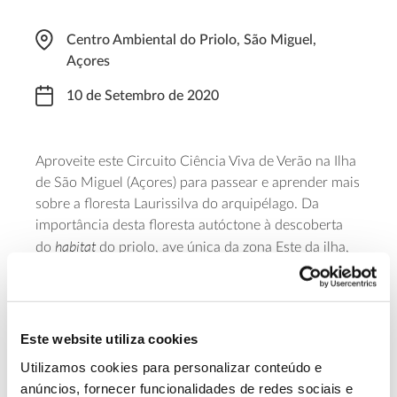
Centro Ambiental do Priolo, São Miguel,
Açores
10 de Setembro de 2020
Aproveite este Circuito Ciência Viva de Verão na Ilha
de São Miguel (Açores) para passear e aprender mais
sobre a floresta Laurissilva do arquipélago. Da
importância desta floresta autóctone à descoberta
habitat
do
do priolo, ave única da zona Este da ilha,
há muito para observar neste percurso de duas
horas. A participação tem um custo de cinco euros.
Os eventos Ciência Viva têm um número de
participantes limitado e elevada procura, sendo
Este website utiliza cookies
necessária inscrição prévia (caso as vagas estejam
Utilizamos cookies para personalizar conteúdo e
preenchidas, poderá ficar em lista de espera).
anúncios, fornecer funcionalidades de redes sociais e