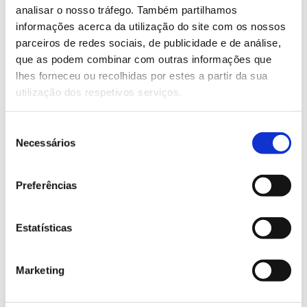
analisar o nosso tráfego. Também partilhamos
Saiba mais sobre os Circuitos Ciência Viva
informações acerca da utilização do site com os nossos
de Verão
parceiros de redes sociais, de publicidade e de análise,
que as podem combinar com outras informações que
lhes forneceu ou recolhidas por estes a partir da sua
13.07.2026
utilização dos respetivos serviços.
Genoma do priolo e de outras espécies em risco:
conhecer para conservar
Seleção
Necessários
de
consentimento
Preferências
02.07.2026
Registar galhas de Trichi em acácia-das-espigas:
Estatísticas
cidadãos chamados a ajudar
Marketing