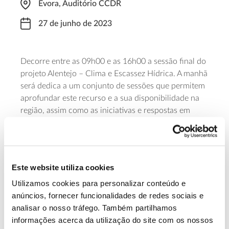
Évora, Auditório CCDR
27 de junho de 2023
Decorre entre as 09h00 e as 16h00 a sessão final do
projeto Alentejo – Clima e Escassez Hídrica. A manhã
será dedica a um conjunto de sessões que permitem
aprofundar este recurso e a sua disponibilidade na
região, assim como as iniciativas e respostas em
curso para sensibilizar e promover a adaptação à
escassez hídrica. De tarde está prevista uma ação de
demonstração da reabilitação das linhas de água, na
Herdade de Coelheiros.
Este website utiliza cookies
Utilizamos cookies para personalizar conteúdo e
Inscreva-se e saiba mais sobre esta
anúncios, fornecer funcionalidades de redes sociais e
iniciativa
analisar o nosso tráfego. Também partilhamos
informações acerca da utilização do site com os nossos