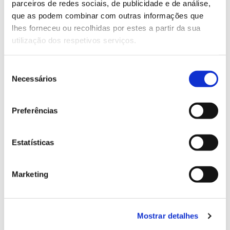
parceiros de redes sociais, de publicidade e de análise,
13.07.2026
que as podem combinar com outras informações que
Genoma do priolo e de outras espécies em risco:
lhes forneceu ou recolhidas por estes a partir da sua
conhecer para conservar
utilização dos respetivos serviços.
Seleção
Necessários
de
consentimento
02.07.2026
Preferências
Registar galhas de Trichi em acácia-das-espigas:
cidadãos chamados a ajudar
Estatísticas
Marketing
25.06.2026
Natureza e florestas procuram jovens voluntários
no verão 2026
Mostrar detalhes