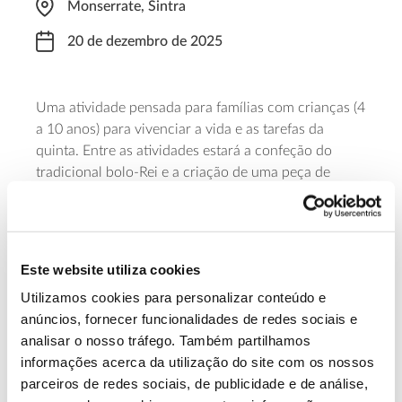
Monserrate, Sintra
20 de dezembro de 2025
Uma atividade pensada para famílias com crianças (4
a 10 anos) para vivenciar a vida e as tarefas da
quinta. Entre as atividades estará a confeção do
tradicional bolo-Rei e a criação de uma peça de
decoração natalícia, para levar para casa, a partir de
elementos recolhidos na Natureza. A atividade inicia-
se às 10h30, tem a duração de duas horas e é
necessária aquisição prévia de bilhetes.
Este website utiliza cookies
Utilizamos cookies para personalizar conteúdo e
Saber mais
anúncios, fornecer funcionalidades de redes sociais e
analisar o nosso tráfego. Também partilhamos
informações acerca da utilização do site com os nossos
13.07.2026
parceiros de redes sociais, de publicidade e de análise,