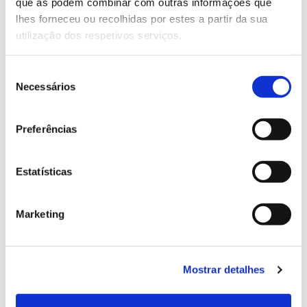
Genoma do priolo e de outras espécies em risco:
que as podem combinar com outras informações que
conhecer para conservar
lhes forneceu ou recolhidas por estes a partir da sua
utilização dos respetivos serviços.
Seleção
Necessários
02.07.2026
de
consentimento
Registar galhas de Trichi em acácia-das-espigas:
Preferências
cidadãos chamados a ajudar
Estatísticas
25.06.2026
Marketing
Natureza e florestas procuram jovens voluntários
no verão 2026
Mostrar detalhes