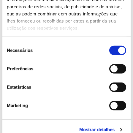
parceiros de redes sociais, de publicidade e de análise,
que as podem combinar com outras informações que
13.07.2026
lhes forneceu ou recolhidas por estes a partir da sua
Genoma do priolo e de outras espécies em risco:
utilização dos respetivos serviços.
conhecer para conservar
Seleção
Necessários
de
consentimento
02.07.2026
Preferências
Registar galhas de Trichi em acácia-das-espigas:
cidadãos chamados a ajudar
Estatísticas
Marketing
25.06.2026
Natureza e florestas procuram jovens voluntários
Mostrar detalhes