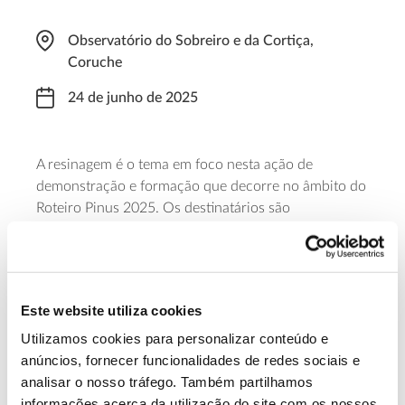
Observatório do Sobreiro e da Cortiça,
Coruche
24 de junho de 2025
A resinagem é o tema em foco nesta ação de
demonstração e formação que decorre no âmbito do
Roteiro Pinus 2025. Os destinatários são
proprietários e técnicos florestais que, entre as 8h30
e as 18h vão ficar a par de novas técnicas de
resinagem, debater a valorização do pinhal e
partilhar as suas experiências na gestão da floresta
Este website utiliza cookies
de pinho. A participação é gratuita, mas é necessária
inscrição.
Utilizamos cookies para personalizar conteúdo e
anúncios, fornecer funcionalidades de redes sociais e
analisar o nosso tráfego. Também partilhamos
Saiba mais
informações acerca da utilização do site com os nossos