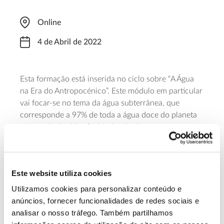
Online
4 de Abril de 2022
Esta formação está inserida no ciclo sobre “A Água
na Era do Antropocénico”. Este módulo em particular
vai focar-se no tema da água subterrânea, que
corresponde a 97% de toda a água doce do planeta
em estado líquido. O objetivo é educar para uma
gestão sustentável das águas subterrâneas através de
uma gestão conjunta com o ciclo da água. Para
participar não precisa de estar inscrito nos outros
Este website utiliza cookies
módulos, basta registar-se.
Utilizamos cookies para personalizar conteúdo e
Saiba mais sobre esta formação e sobre
anúncios, fornecer funcionalidades de redes sociais e
analisar o nosso tráfego. Também partilhamos
as inscrições