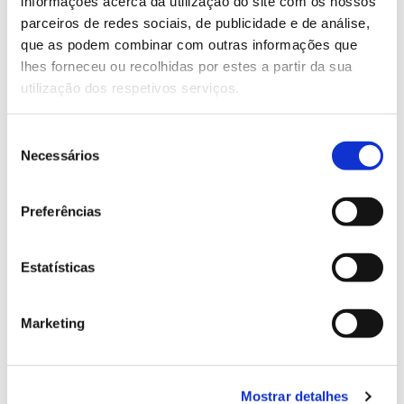
informações acerca da utilização do site com os nossos
parceiros de redes sociais, de publicidade e de análise,
que as podem combinar com outras informações que
13.07.2026
lhes forneceu ou recolhidas por estes a partir da sua
Genoma do priolo e de outras espécies em risco:
utilização dos respetivos serviços.
conhecer para conservar
Seleção
Necessários
de
consentimento
02.07.2026
Preferências
Registar galhas de Trichi em acácia-das-espigas:
cidadãos chamados a ajudar
Estatísticas
Marketing
25.06.2026
Natureza e florestas procuram jovens voluntários
Mostrar detalhes