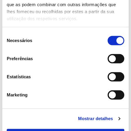
que as podem combinar com outras informações que
Genoma do priolo e de outras espécies em risco:
lhes forneceu ou recolhidas por estes a partir da sua
conhecer para conservar
utilização dos respetivos serviços.
Seleção
Necessários
de
02.07.2026
consentimento
Registar galhas de Trichi em acácia-das-espigas:
Preferências
cidadãos chamados a ajudar
Estatísticas
25.06.2026
Marketing
Natureza e florestas procuram jovens voluntários
no verão 2026
Mostrar detalhes