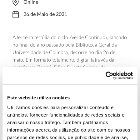
Online
26 de Maio de 2021
A terceira tertúlia do ciclo «Verde Contínuo», lançado
no final do ano passado pela Biblioteca Geral da
Universidade de Coimbra, decorre no dia 26 de
maio. Em formato totalmente digital (através da
plataforma Zoom), Filipe Duarte Santos, da
Universidade de Lisboa, é o convidado para falar do
tema «Alterações climáticas: e agora?», com início
marcado para as 18h00. As inscrições são gratuitas.
Este website utiliza cookies
Os interessados deverão preencher o
formulário
.
Utilizamos cookies para personalizar conteúdo e
Saiba mais sobre esta tertúlia
anúncios, fornecer funcionalidades de redes sociais e
analisar o nosso tráfego. Também partilhamos
informações acerca da utilização do site com os nossos
13.07.2026
parceiros de redes sociais, de publicidade e de análise,