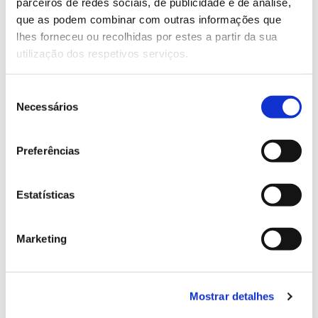
parceiros de redes sociais, de publicidade e de análise,
13.07.2026
que as podem combinar com outras informações que
Genoma do priolo e de outras espécies em risco:
lhes forneceu ou recolhidas por estes a partir da sua
conhecer para conservar
utilização dos respetivos serviços.
Seleção
Necessários
de
02.07.2026
consentimento
Preferências
Registar galhas de Trichi em acácia-das-espigas:
cidadãos chamados a ajudar
Estatísticas
Marketing
25.06.2026
Natureza e florestas procuram jovens voluntários
no verão 2026
Mostrar detalhes