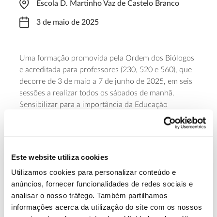
Escola D. Martinho Vaz de Castelo Branco
3 de maio de 2025
Uma formação promovida pela Ordem dos Biólogos
e acreditada para professores (230, 520 e 560), que
decorre de 3 de maio a 7 de junho de 2025, em seis
sessões a realizar todos os sábados de manhã.
Sensibilizar para a importância da Educação
Ambiental, capacitar os docentes para integrar os
princípios da permacultura nas práticas pedagógicas
e desenvolver práticas pedagógicas inovadoras,
facilitadoras da reconexão das crianças e jovens ao
Este website utiliza cookies
meio ambiente estão entre os objetivos.
Utilizamos cookies para personalizar conteúdo e
anúncios, fornecer funcionalidades de redes sociais e
Saiba mais
analisar o nosso tráfego. Também partilhamos
informações acerca da utilização do site com os nossos