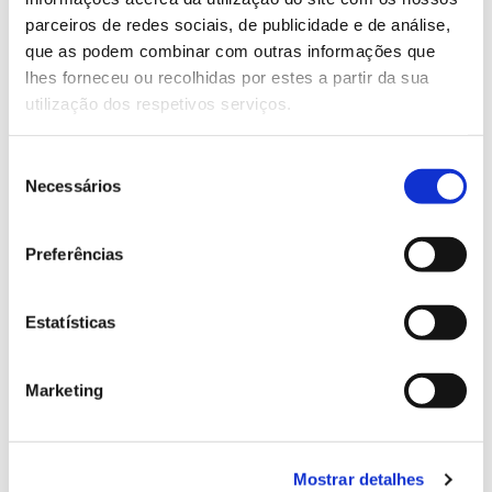
parceiros de redes sociais, de publicidade e de análise,
que as podem combinar com outras informações que
13.07.2026
lhes forneceu ou recolhidas por estes a partir da sua
Genoma do priolo e de outras espécies em risco:
utilização dos respetivos serviços.
conhecer para conservar
Seleção
Necessários
de
consentimento
02.07.2026
Preferências
Registar galhas de Trichi em acácia-das-espigas:
cidadãos chamados a ajudar
Estatísticas
Marketing
25.06.2026
Natureza e florestas procuram jovens voluntários
Mostrar detalhes