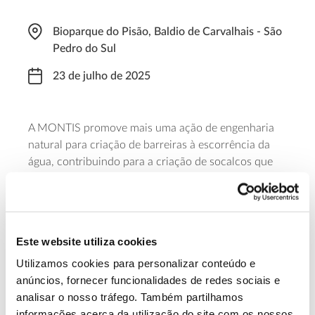
Bioparque do Pisão, Baldio de Carvalhais - São
Pedro do Sul
23 de julho de 2025
A MONTIS promove mais uma ação de engenharia
natural para criação de barreiras à escorrência da
água, contribuindo para a criação de socalcos que
ajudam a reter o solo e a promover a infiltração,
criando condições mais propícias ao futuro
desenvolvimento da vegetação. O ponto de encontro
está marcado para as 8h45, no Bioparque do Pisão, e
Este website utiliza cookies
as atividades decorrem durante a manhã. A iniciativa
integra o programa Ciência Viva no Verão 2025.
Utilizamos cookies para personalizar conteúdo e
anúncios, fornecer funcionalidades de redes sociais e
analisar o nosso tráfego. Também partilhamos
Saiba mais e inscreva-se
informações acerca da utilização do site com os nossos