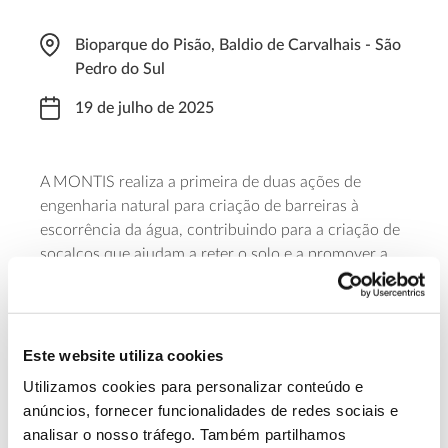
Bioparque do Pisão, Baldio de Carvalhais - São
Pedro do Sul
19 de julho de 2025
A MONTIS realiza a primeira de duas ações de
engenharia natural para criação de barreiras à
escorrência da água, contribuindo para a criação de
socalcos que ajudam a reter o solo e a promover a
infiltração, criando condições mais propícias ao
futuro desenvolvimento da vegetação. O ponto de
encontro está marcado para as 8h45, no Bioparque
do Pisão, e as atividades decorrem durante a manhã.
Este website utiliza cookies
A iniciativa integra o programa Ciência Viva no Verão
Utilizamos cookies para personalizar conteúdo e
2025.
anúncios, fornecer funcionalidades de redes sociais e
analisar o nosso tráfego. Também partilhamos