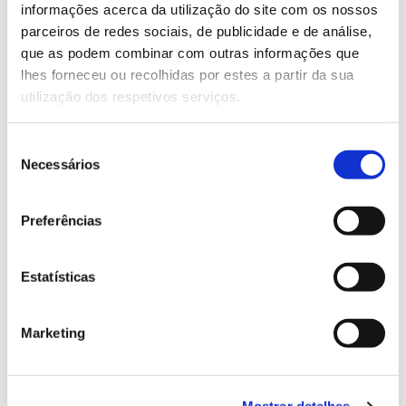
Saiba mais e inscreva-se
informações acerca da utilização do site com os nossos
parceiros de redes sociais, de publicidade e de análise,
que as podem combinar com outras informações que
13.07.2026
lhes forneceu ou recolhidas por estes a partir da sua
utilização dos respetivos serviços.
Genoma do priolo e de outras espécies em risco:
conhecer para conservar
Seleção
Necessários
de
consentimento
02.07.2026
Preferências
Registar galhas de Trichi em acácia-das-espigas:
cidadãos chamados a ajudar
Estatísticas
Marketing
25.06.2026