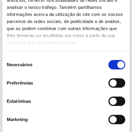
anúncios, fornecer funcionalidades de redes sociais e
alcançar as metas da biodiversidade e das alterações
analisar o nosso tráfego. Também partilhamos
climáticas na Europa. As
inscrições
são obrigatórias.
informações acerca da utilização do site com os nossos
parceiros de redes sociais, de publicidade e de análise,
Saiba mais sobre este evento
que as podem combinar com outras informações que
lhes forneceu ou recolhidas por estes a partir da sua
utilização dos respetivos serviços.
13.07.2026
Genoma do priolo e de outras espécies em risco:
Seleção
conhecer para conservar
Necessários
de
consentimento
Preferências
02.07.2026
Estatísticas
Registar galhas de Trichi em acácia-das-espigas:
cidadãos chamados a ajudar
Marketing