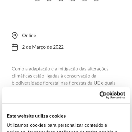
Online
2 de Março de 2022
Como a adaptação e a mitigação das alterações
climáticas estão ligadas à conservação da
biodiversidade florestal nas florestas da UE e quais
são as principais compensações e sinergias? Quais
são as melhores abordagens de gestão e
conservação? Estas são algumas das questões que
servirão de mote para o debate sobre o caminho a
Este website utiliza cookies
percorrer para fortalecer o importante papel das
Utilizamos cookies para personalizar conteúdo e
florestas para valorizar os serviços do ecossistema,