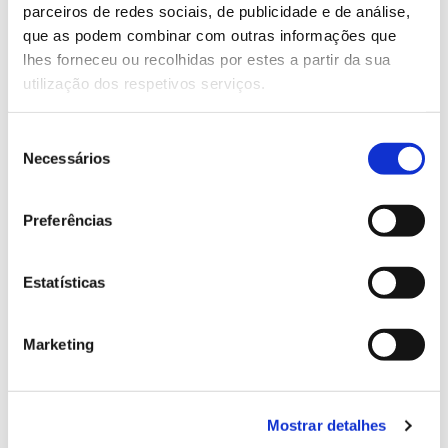
parceiros de redes sociais, de publicidade e de análise,
13.07.2026
que as podem combinar com outras informações que
lhes forneceu ou recolhidas por estes a partir da sua
Genoma do priolo e de outras espécies em risco:
utilização dos respetivos serviços.
conhecer para conservar
Seleção
Necessários
de
consentimento
02.07.2026
Preferências
Registar galhas de Trichi em acácia-das-espigas:
cidadãos chamados a ajudar
Estatísticas
Marketing
25.06.2026
Natureza e florestas procuram jovens voluntários
no verão 2026
Mostrar detalhes