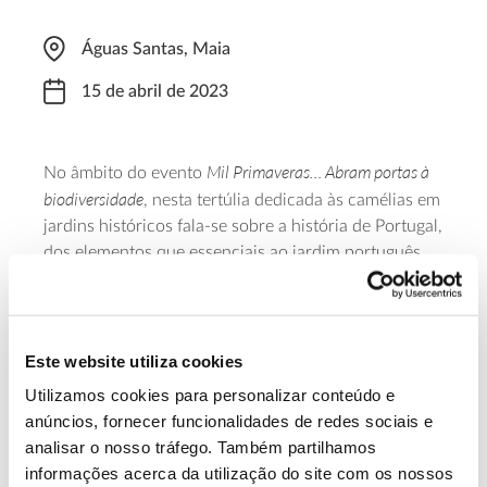
Águas Santas, Maia
15 de abril de 2023
Mil Primaveras… Abram portas à
No âmbito do evento
biodiversidade
, nesta tertúlia dedicada às camélias em
jardins históricos fala-se sobre a história de Portugal,
dos elementos que essenciais ao jardim português
(tais como grandes tanques, azulejos, vista sobre
paisagem envolvente e variedade de espécies
arbóreas e arbustivas de flor), enquadrando-se a
presença desta espécie. O começo desta tertúlia está
Este website utiliza cookies
marcado para as 17h00.
Utilizamos cookies para personalizar conteúdo e
anúncios, fornecer funcionalidades de redes sociais e
Saiba mais sobre esta tertúlia.
analisar o nosso tráfego. Também partilhamos
informações acerca da utilização do site com os nossos