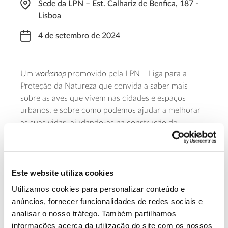
Sede da LPN – Est. Calhariz de Benfica, 187 -
Lisboa
4 de setembro de 2024
workshop
Um
promovido pela LPN – Liga para a
Proteção da Natureza que convida a saber mais
sobre as aves que vivem nas cidades e espaços
urbanos, e sobre como podemos ajudar a melhorar
as suas vidas, ajudando-as na construção de
bebedouros, comedouros e caixas-ninho. A iniciativa
decorre das 10 às 12 horas e tem um limite de 25
participantes. A participação é gratuita, mas requer
inscrição prévia.
Este website utiliza cookies
Utilizamos cookies para personalizar conteúdo e
Saiba mais sobre a oficina “aves da
anúncios, fornecer funcionalidades de redes sociais e
cidade”, da LPN
analisar o nosso tráfego. Também partilhamos
informações acerca da utilização do site com os nossos