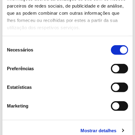
parceiros de redes sociais, de publicidade e de análise,
13.07.2026
que as podem combinar com outras informações que
lhes forneceu ou recolhidas por estes a partir da sua
Genoma do priolo e de outras espécies em risco:
utilização dos respetivos serviços.
conhecer para conservar
Seleção
Necessários
de
consentimento
02.07.2026
Preferências
Registar galhas de Trichi em acácia-das-espigas:
cidadãos chamados a ajudar
Estatísticas
Marketing
25.06.2026
Natureza e florestas procuram jovens voluntários
Mostrar detalhes
no verão 2026