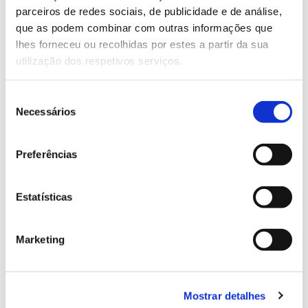
parceiros de redes sociais, de publicidade e de análise,
13.07.2026
que as podem combinar com outras informações que
lhes forneceu ou recolhidas por estes a partir da sua
Genoma do priolo e de outras espécies em risco:
utilização dos respetivos serviços.
conhecer para conservar
Seleção
Necessários
de
consentimento
02.07.2026
Preferências
Registar galhas de Trichi em acácia-das-espigas:
cidadãos chamados a ajudar
Estatísticas
Marketing
25.06.2026
Natureza e florestas procuram jovens voluntários
Mostrar detalhes
no verão 2026