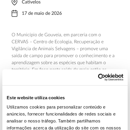
Cativelos
17 de maio de 2026
O Município de Gouveia, em parceria com o
CERVAS – Centro de Ecologia, Recuperação e
Vigilância de Animais Selvagens – promove uma
saída de campo para promover o conhecimento e a
aprendizagem sobre as espécies que habitam o
território. Em foco nesta saída de maio estão as
espécies que podem observar-se junto ao Rio
Mondego. As inscrições para participar podem ser
feitas no posto de turismo de Gouveia, assim como
email
Este website utiliza cookies
telefone ou
(962033099,
turismo@cm-
gouveia.pt
).
Utilizamos cookies para personalizar conteúdo e
anúncios, fornecer funcionalidades de redes sociais e
Saiba mais
analisar o nosso tráfego. Também partilhamos
informações acerca da utilização do site com os nossos