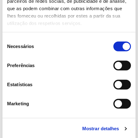
parceiros de redes sociais, de publicidade e de análise,
13.07.2026
que as podem combinar com outras informações que
Genoma do priolo e de outras espécies em risco:
lhes forneceu ou recolhidas por estes a partir da sua
conhecer para conservar
utilização dos respetivos serviços.
Seleção
Necessários
de
02.07.2026
consentimento
Preferências
Registar galhas de Trichi em acácia-das-espigas:
cidadãos chamados a ajudar
Estatísticas
Marketing
25.06.2026
Natureza e florestas procuram jovens voluntários
no verão 2026
Mostrar detalhes