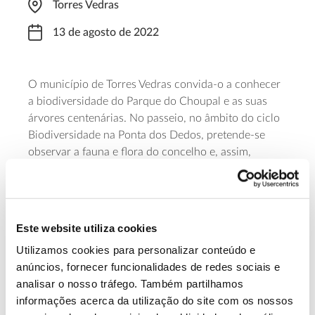
Torres Vedras
13 de agosto de 2022
O município de Torres Vedras convida-o a conhecer
a biodiversidade do Parque do Choupal e as suas
árvores centenárias. No passeio, no âmbito do ciclo
Biodiversidade na Ponta dos Dedos, pretende-se
observar a fauna e flora do concelho e, assim,
aprender mais sobre a biodiversidade e os
ecossistemas da área. As inscrições são gratuitas e
podem ser feitas através deste
formulário online
.
Para mais informações, utilize o e-mail
cea@cm-
Este website utiliza cookies
tvedras.pt
ou os telefones 261314163 e 918773342.
Utilizamos cookies para personalizar conteúdo e
anúncios, fornecer funcionalidades de redes sociais e
Saiba mais sobre este passeio.
analisar o nosso tráfego. Também partilhamos
informações acerca da utilização do site com os nossos