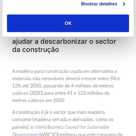
significar necessidades acrescidas de até 272
Mostrar detalhes
milhões de metros cúbicos de madeira em 2050.
OK
Até mais 12% de madeira para
ajudar a descarbonizar o sector
da construção
A madeira para construção usada em alternativa a
materiais não renováveis deverá crescer entre 5% e
12% até 2050, passando de 4 milhões de metros
cúbicos (2020) para entre 41 e 123 milhões de
metros cúbicos em 2050.
A construção é já o sector que mais madeira
consome (madeira serrada e derivados, como os
World Business Council for Sustainable
painéis): o
Development
(WBCSD) estimou que este consumo de