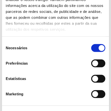
As estimativas indicam que vão consumir-se,
informações acerca da utilização do site com os nossos
principalmente, mais painéis: mais 102%
parceiros de redes sociais, de publicidade e de análise,
folheados/laminados e mais 72% de aglomerados de
que as podem combinar com outras informações que
fibras/partículas face aos níveis de 2020. Mas
lhes forneceu ou recolhidas por estes a partir da sua
crescerá também a necessidade de madeira de
utilização dos respetivos serviços.
rolaria (mais 30%) e de pasta para papel (mais 5%).
Neste último caso, o crescimento será alavancado
tissue
Seleção
pelos papéis para uso doméstico (
) e para as
Necessários
de
novas soluções de embalagem.
consentimento
Mas os referidos 3,1 mil milhões de metros cúbicos
Preferências
de madeira elevam-se até perto dos 3,4 mil milhões
quando é considerada a procura de madeira
adicional para fazer face aos acréscimos previstos no
Estatísticas
sector da construção e na produção de fibras de
celulose. Em ambos os casos, a madeira e seus
Marketing
compostos serão biomateriais essenciais para
substituir produtos de origem não renovável. Estas
duas vertentes, quando conjugadas, poderão