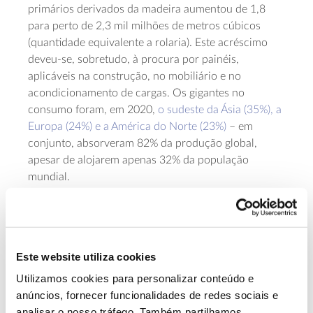
primários derivados da madeira aumentou de 1,8
para perto de 2,3 mil milhões de metros cúbicos
(quantidade equivalente a rolaria). Este acréscimo
deveu-se, sobretudo, à procura por painéis,
aplicáveis na construção, no mobiliário e no
acondicionamento de cargas. Os gigantes no
consumo foram, em 2020,
o sudeste da Ásia (35%), a
Europa (24%) e a América do Norte (23%)
– em
conjunto, absorveram 82% da produção global,
apesar de alojarem apenas 32% da população
mundial.
No cenário traçado para estes produtos primários, o
seu incremento significará que, em 2050,
necessitaremos de pelo menos 3,1 mil milhões de
metros cúbicos de madeira: mais 37% face a 2020
Este website utiliza cookies
Global Forest Products Model
–
(projeção baseada no
Utilizamos cookies para personalizar conteúdo e
GFPM
).
anúncios, fornecer funcionalidades de redes sociais e
analisar o nosso tráfego. Também partilhamos