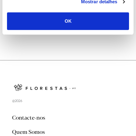
Natureza e florestas procuram jovens voluntários
Mostrar detalhes
no verão 2026
OK
@2026
Contacte-nos
Quem Somos