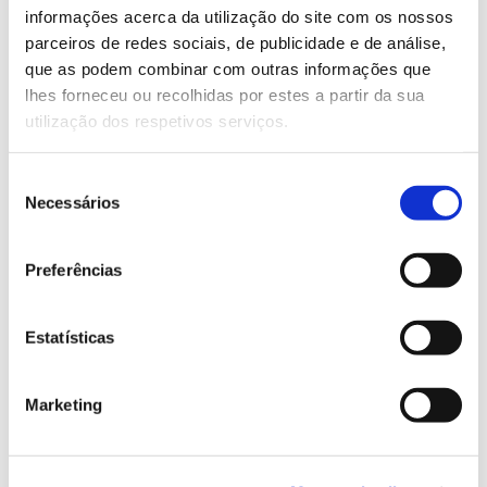
Saiba mais sobre evento
informações acerca da utilização do site com os nossos
parceiros de redes sociais, de publicidade e de análise,
que as podem combinar com outras informações que
13.07.2026
lhes forneceu ou recolhidas por estes a partir da sua
utilização dos respetivos serviços.
Genoma do priolo e de outras espécies em risco:
conhecer para conservar
Seleção
Necessários
de
consentimento
Preferências
02.07.2026
Registar galhas de Trichi em acácia-das-espigas:
cidadãos chamados a ajudar
Estatísticas
Marketing
25.06.2026