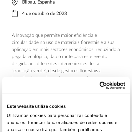
Bilbau, Espanha
4 de outubro de 2023
A Inovação que permite maior eficiência e
circularidade no uso de materiais florestais e a sua
aplicação em mais sectores económicos, reduzindo a
pegada ecológica, dão o mote para este evento
dirigido aos diferentes intervenientes desta
“transição verde”, desde gestores florestais a
investigadores e inovadores, passando por
investigadores e representantes da área financeira e
industrial. O evento decorre das 8:15 às 17:30 (hora
espanhola) e permite conhecer vários projetos
Este website utiliza cookies
inovadores em áreas que cruzam a bioeconomia – da
biorremediação à produção de celulose
Utilizamos cookies para personalizar conteúdo e
nanocristalizada.
anúncios, fornecer funcionalidades de redes sociais e
analisar o nosso tráfego. Também partilhamos