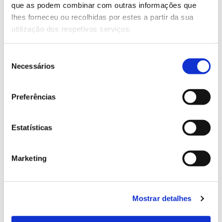
que as podem combinar com outras informações que
Genoma do priolo e de outras espécies em risco:
lhes forneceu ou recolhidas por estes a partir da sua
conhecer para conservar
utilização dos respetivos serviços.
Seleção
Necessários
de
02.07.2026
consentimento
Registar galhas de Trichi em acácia-das-espigas:
Preferências
cidadãos chamados a ajudar
Estatísticas
25.06.2026
Marketing
Natureza e florestas procuram jovens voluntários
no verão 2026
Mostrar detalhes