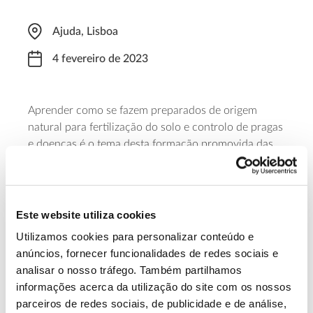
Ajuda, Lisboa
4 fevereiro de 2023
Aprender como se fazem preparados de origem
natural para fertilização do solo e controlo de pragas
e doenças é o tema desta formação promovida das
10:00 às 13:00, pela Associação dos Amigos do
Jardim Botânico da Ajuda e ministrada por Maria
Raquel Sousa. O curso tem um valor de 35 euros e é
necessária
pré-inscrição
.
Este website utiliza cookies
Utilizamos cookies para personalizar conteúdo e
Saiba mais sobre esta formação.
anúncios, fornecer funcionalidades de redes sociais e
analisar o nosso tráfego. Também partilhamos
informações acerca da utilização do site com os nossos
13.07.2026
parceiros de redes sociais, de publicidade e de análise,