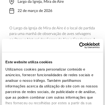
Largo da Igreja, Mira de Aire
22 de março de 2026
O Largo da Igreja de Mira de Aire é o local de partida
para uma manhã de observação de aves selvagens
no Parque Natural das Serras de Aire e Candeeiros. A
visita guiada começa às 08h30. Para participar é
necessária inscrição prévia.
Este website utiliza cookies
Saber mais
Utilizamos cookies para personalizar conteúdo e
anúncios, fornecer funcionalidades de redes sociais e
13.07.2026
analisar o nosso tráfego. Também partilhamos
informações acerca da utilização do site com os nossos
Genoma do priolo e de outras espécies em risco:
parceiros de redes sociais, de publicidade e de análise,
conhecer para conservar
que as podem combinar com outras informações que
lhes forneceu ou recolhidas por estes a partir da sua