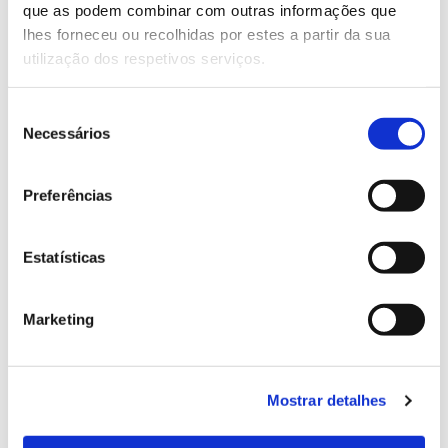
que as podem combinar com outras informações que
Genoma do priolo e de outras espécies em risco:
lhes forneceu ou recolhidas por estes a partir da sua
conhecer para conservar
utilização dos respetivos serviços.
Seleção
Necessários
de
02.07.2026
consentimento
Registar galhas de Trichi em acácia-das-espigas:
Preferências
cidadãos chamados a ajudar
Estatísticas
25.06.2026
Marketing
Natureza e florestas procuram jovens voluntários
no verão 2026
Mostrar detalhes