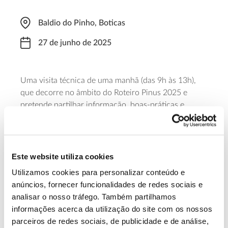
Baldio do Pinho, Boticas
27 de junho de 2025
Uma visita técnica de uma manhã (das 9h às 13h),
que decorre no âmbito do Roteiro Pinus 2025 e
pretende partilhar informação, boas-práticas e
experiências sobre a gestão do pinhal-bravo e a
regeneração natural como estratégia de gestão
florestal sustentável. A participação é gratuita, mas é
necessária inscrição.
Este website utiliza cookies
Utilizamos cookies para personalizar conteúdo e
Saiba mais
anúncios, fornecer funcionalidades de redes sociais e
analisar o nosso tráfego. Também partilhamos
informações acerca da utilização do site com os nossos
13.07.2026
parceiros de redes sociais, de publicidade e de análise,