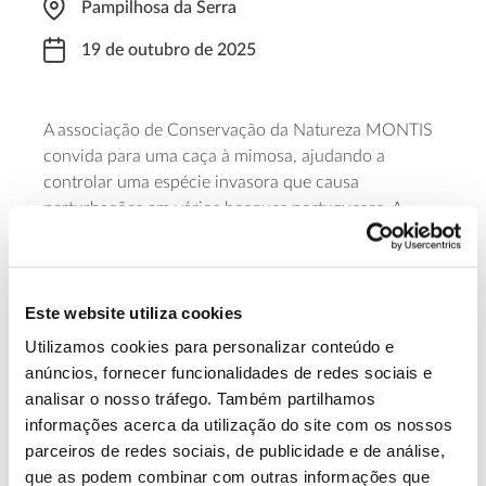
Pampilhosa da Serra
19 de outubro de 2025
A associação de Conservação da Natureza MONTIS
convida para uma caça à mimosa, ajudando a
controlar uma espécie invasora que causa
perturbações em vários bosques portugueses. A
atividade decorre entre as 10h00 e as 13h00,
integrada no Ritmia Folk Fest, evento que se realiza
entre os dias 17 e 19, em Pampilhosa da Serra.
Este website utiliza cookies
Saber mais
Utilizamos cookies para personalizar conteúdo e
anúncios, fornecer funcionalidades de redes sociais e
analisar o nosso tráfego. Também partilhamos
13.07.2026
informações acerca da utilização do site com os nossos
parceiros de redes sociais, de publicidade e de análise,
Genoma do priolo e de outras espécies em risco:
que as podem combinar com outras informações que