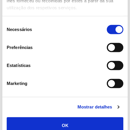
lhes forneceu ou recolhidas por estes a partir da sua
território continental (de um total de 174
utilização dos respetivos serviços.
identificados com esta carência e nos quais se que
incluem também áreas das Regiões Autónomas).
Seleção
Necessários
A primazia do cadastro no Norte e Centro deve-se
de
também à maior dificuldade em identificar limites e
consentimento
proprietários nestas regiões, onde os terrenos são
Preferências
muito pequenos e fragmentados, características que
sem informação cadastral dificultam a
implementação de estratégias mais consistentes, seja
Estatísticas
no ordenamento e coesão do território ou na gestão
florestal e prevenção de incêndios.
Marketing
Acresce que os concelhos do Sul tinham sido já alvo
de um
Cadastro Geométrico da Propriedade Rústica
.
Iniciado há quase um século (1926-1995), este
Mostrar detalhes
procedimento só conseguiu cobrir a região Sul e
mais cinco concelhos no Norte e Ilhas – o que
equivalerá a cerca de 53% do território, mas a
OK