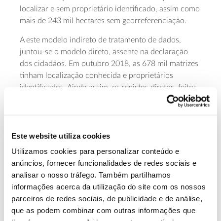
localizar e sem proprietário identificado, assim como
mais de 243 mil hectares sem georreferenciação.
A este modelo indireto de tratamento de dados,
juntou-se o modelo direto, assente na declaração
dos cidadãos. Em outubro 2018, as 678 mil matrizes
tinham localização conhecida e proprietários
identificados. Ainda assim, os registos diretos, feitos
por iniciativa dos cidadãos, não chegaram aos 90 mil
(18,4% do total).
Este website utiliza cookies
Cadastro de terrenos rústicos:
Utilizamos cookies para personalizar conteúdo e
maior necessidade no Centro e
anúncios, fornecer funcionalidades de redes sociais e
Norte
analisar o nosso tráfego. Também partilhamos
informações acerca da utilização do site com os nossos
A lógica da extensão a novos concelhos volta a
parceiros de redes sociais, de publicidade e de análise,
privilegiar os municípios que têm pouca ou nenhuma
que as podem combinar com outras informações que
informação cadastral, mais precisamente 153 no