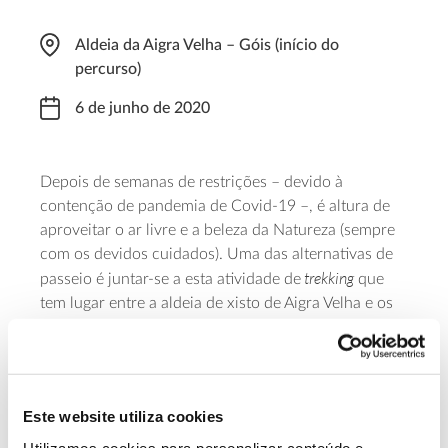
Aldeia da Aigra Velha – Góis (início do
percurso)
6 de junho de 2020
Depois de semanas de restrições – devido à
contenção de pandemia de Covid-19 –, é altura de
aproveitar o ar livre e a beleza da Natureza (sempre
com os devidos cuidados). Uma das alternativas de
trekking
passeio é juntar-se a esta atividade de
que
tem lugar entre a aldeia de xisto de Aigra Velha e os
penedos de Góis. O percurso de 12,5 quilómetros
permite-lhe apreciar a paisagem da região, entre
formações rochosas e castanheiros, e também a
GreenTrekker
beleza das construções em xisto. A
,
Este website utiliza cookies
entidade organizadora do evento certificada com o
Safe & Clean”,
Utilizamos cookies para personalizar conteúdo e