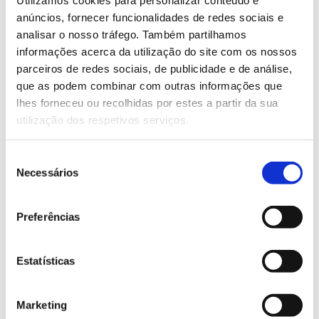
selo “
compromete-se a seguir as
anúncios, fornecer funcionalidades de redes sociais e
recomendações da Direção-Geral de Saúde ao longo
analisar o nosso tráfego. Também partilhamos
de toda a atividade. A participação tem um custo de
informações acerca da utilização do site com os nossos
10 euros por pessoa.
parceiros de redes sociais, de publicidade e de análise,
que as podem combinar com outras informações que
Saiba mais sobre a caminhada
lhes forneceu ou recolhidas por estes a partir da sua
utilização dos respetivos serviços.
13.07.2026
Seleção
Genoma do priolo e de outras espécies em risco:
Necessários
de
conhecer para conservar
consentimento
Preferências
02.07.2026
Estatísticas
Registar galhas de Trichi em acácia-das-espigas:
cidadãos chamados a ajudar
Marketing