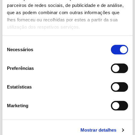
parceiros de redes sociais, de publicidade e de análise,
13.07.2026
que as podem combinar com outras informações que
lhes forneceu ou recolhidas por estes a partir da sua
Genoma do priolo e de outras espécies em risco:
utilização dos respetivos serviços.
conhecer para conservar
Seleção
Necessários
de
consentimento
02.07.2026
Preferências
Registar galhas de Trichi em acácia-das-espigas:
cidadãos chamados a ajudar
Estatísticas
Marketing
25.06.2026
Natureza e florestas procuram jovens voluntários
Mostrar detalhes
no verão 2026