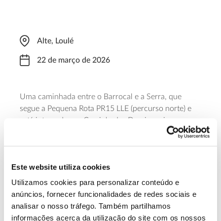
Alte, Loulé
22 de março de 2026
Uma caminhada
entre o Barrocal e a Serra, que
segue a Pequena Rota
PR15 LLE
(percurso norte) e
está integrada nas Caminhadas Domingueiras que
assinalam o 17.º aniversário da Via
Algarviana
. Este é
um percurso
considerado
algo difícil
, de
quase
11
quilómetros,
que parte, às 09h00, da ponte de
Este website utiliza cookies
Alte
–
Estrada Nacional 124
.
Para participar é
necessária inscrição prévia
.
Utilizamos cookies para personalizar conteúdo e
anúncios, fornecer funcionalidades de redes sociais e
Saber mais
analisar o nosso tráfego. Também partilhamos
informações acerca da utilização do site com os nossos