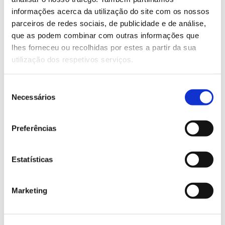
informações acerca da utilização do site com os nossos
Saber mais
parceiros de redes sociais, de publicidade e de análise,
que as podem combinar com outras informações que
lhes forneceu ou recolhidas por estes a partir da sua
13.07.2026
utilização dos respetivos serviços.
Genoma do priolo e de outras espécies em risco:
conhecer para conservar
Seleção
Necessários
de
consentimento
Preferências
02.07.2026
Registar galhas de Trichi em acácia-das-espigas:
Estatísticas
cidadãos chamados a ajudar
Marketing
25.06.2026