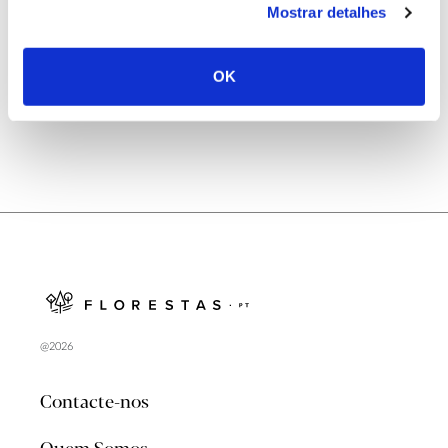
Mostrar detalhes
Natureza e florestas procuram jovens voluntários
no verão 2026
OK
@2026
Contacte-nos