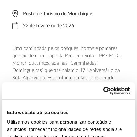
Posto de Turismo de Monchique
22 de fevereiro de 2026
Uma caminhada pelos bosques, hortas e pomares
que existem ao longo da Pequena Rota – PR7 MCQ
Monchique, integrada nas “Caminhadas
Domingueiras” que assinalam o 17.º Aniversário da
Rota Algarviana. Este trilho circular, considerado
fácil, tem 7,9 quilómetros e começa no miradouro do
Posto de Turismo de Monchique, seguindo rumo a
Silves e intercetando várias outras rotas algarvias. A
partida está marcada para as 09h00 e a caminhada
Este website utiliza cookies
tem uma duração prevista de três a três horas e
meia. As inscrições abrem no dia 11 de fevereiro de
Utilizamos cookies para personalizar conteúdo e
2026.
anúncios, fornecer funcionalidades de redes sociais e
analisar o nosso tráfego. Também partilhamos