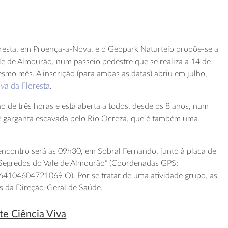
oresta, em Proença-a-Nova, e o Geopark Naturtejo propõe-se a
e de Almourão, num passeio pedestre que se realiza a 14 de
esmo mês. A inscrição (para ambas as datas) abriu em julho,
va da Floresta
.
de três horas e está aberta a todos, desde os 8 anos, num
e garganta escavada pelo Rio Ocreza, que é também uma
ncontro será às 09h30, em Sobral Fernando, junto à placa de
 “Segredos do Vale de Almourão” (Coordenadas GPS:
104604721069 O). Por se tratar de uma atividade grupo, as
as da Direção-Geral de Saúde.
te Ciência Viva