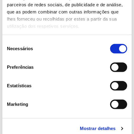
parceiros de redes sociais, de publicidade e de análise,
13.07.2026
que as podem combinar com outras informações que
lhes forneceu ou recolhidas por estes a partir da sua
Genoma do priolo e de outras espécies em risco:
utilização dos respetivos serviços.
conhecer para conservar
Seleção
Necessários
de
consentimento
02.07.2026
Preferências
Registar galhas de Trichi em acácia-das-espigas:
cidadãos chamados a ajudar
Estatísticas
Marketing
25.06.2026
Natureza e florestas procuram jovens voluntários
no verão 2026
Mostrar detalhes