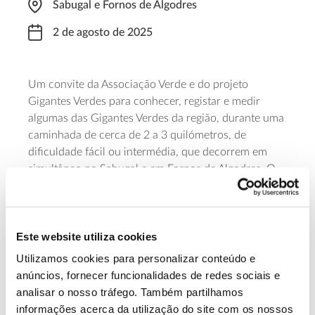
Sabugal e Fornos de Algodres
2 de agosto de 2025
Um convite da Associação Verde e do projeto
Gigantes Verdes para conhecer, registar e medir
algumas das Gigantes Verdes da região, durante uma
caminhada de cerca de 2 a 3 quilómetros, de
dificuldade fácil ou intermédia, que decorrem em
simultâneo no Sabugal e em Fornos de Algodres. O
objetivo é continuar a identificar e referenciar as
árvores de grande porte, a conhecer o seu valor e a
criar mecanismos para as proteger. A caminhada
Este website utiliza cookies
decorre das
09h30 às 12h30. As vagas são limitadas
e a inscrição prévia obrigatória.
Utilizamos cookies para personalizar conteúdo e
anúncios, fornecer funcionalidades de redes sociais e
Saiba mais e inscreva-se
analisar o nosso tráfego. Também partilhamos
informações acerca da utilização do site com os nossos