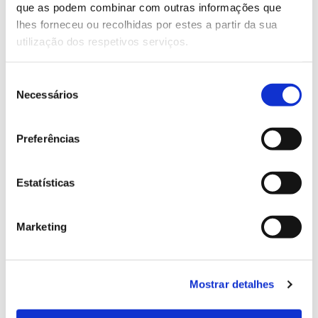
que as podem combinar com outras informações que
Genoma do priolo e de outras espécies em risco:
lhes forneceu ou recolhidas por estes a partir da sua
conhecer para conservar
utilização dos respetivos serviços.
Seleção
Necessários
de
02.07.2026
consentimento
Registar galhas de Trichi em acácia-das-espigas:
Preferências
cidadãos chamados a ajudar
Estatísticas
25.06.2026
Marketing
Natureza e florestas procuram jovens voluntários
no verão 2026
Mostrar detalhes