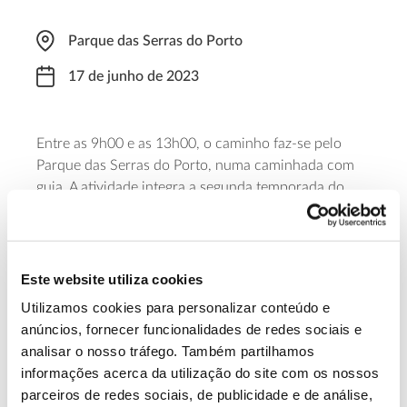
Parque das Serras do Porto
17 de junho de 2023
Entre as 9h00 e as 13h00, o caminho faz-se pelo
Parque das Serras do Porto, numa caminhada com
guia. A atividade integra a segunda temporada do
Programa Arejar, promovido por este Parque em
conjunto com os municípios de Gondomar, Paredes
e Valongo. A participação é gratuita, mas sujeita a
inscrição antecipada.
Este website utiliza cookies
Utilizamos cookies para personalizar conteúdo e
Saiba mais sobre esta caminhada
anúncios, fornecer funcionalidades de redes sociais e
analisar o nosso tráfego. Também partilhamos
informações acerca da utilização do site com os nossos
13.07.2026
parceiros de redes sociais, de publicidade e de análise,