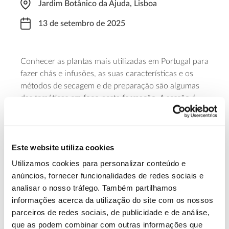
Jardim Botânico da Ajuda, Lisboa
13 de setembro de 2025
Conhecer as plantas mais utilizadas em Portugal para
fazer chás e infusões, as suas características e os
métodos de secagem e de preparação são algumas
das temáticas em foco nesta formação. A sessão é
promovida pela Associação dos Amigos do Jardim
Botânico da Ajuda e decorre neste jardim, entre as
10h00 e as 13h00. Requer inscrição prévia.
Este website utiliza cookies
Saber mais
Utilizamos cookies para personalizar conteúdo e
anúncios, fornecer funcionalidades de redes sociais e
analisar o nosso tráfego. Também partilhamos
13.07.2026
informações acerca da utilização do site com os nossos
parceiros de redes sociais, de publicidade e de análise,
Genoma do priolo e de outras espécies em risco:
que as podem combinar com outras informações que