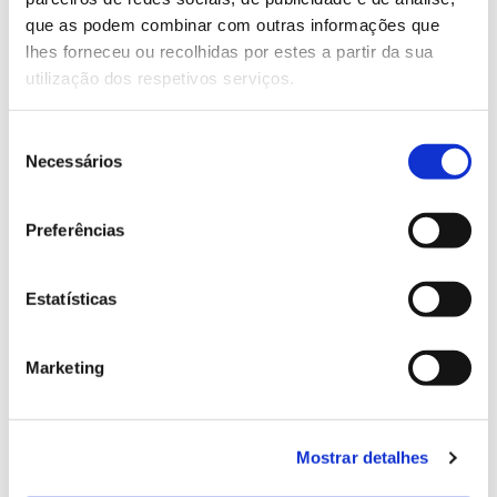
13.07.2026
que as podem combinar com outras informações que
Genoma do priolo e de outras espécies em risco:
lhes forneceu ou recolhidas por estes a partir da sua
conhecer para conservar
utilização dos respetivos serviços.
Seleção
Necessários
de
02.07.2026
consentimento
Registar galhas de Trichi em acácia-das-espigas:
Preferências
cidadãos chamados a ajudar
Estatísticas
Marketing
25.06.2026
Natureza e florestas procuram jovens voluntários
no verão 2026
Mostrar detalhes