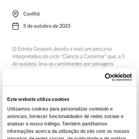
Covilhã
5 de outubro de 2025
O Estrela Geopark desafia a mais um percurso
interpretativo do ciclo “Ciência a Caminhar” que, a 5
de outubro, leva os caminhantes por paisagens
esculpidas por neves e degelos, que desenharam
vales e encostas de grande beleza cénica, como é o
caso do Vale de Alforfa, na Covilhã, impressionante
pelos seus gigantes blocos rochosos. Para participar
Este website utiliza cookies
é necessária inscrição prévia.
Utilizamos cookies para personalizar conteúdo e
anúncios, fornecer funcionalidades de redes sociais e
Saber mais
analisar o nosso tráfego. Também partilhamos
informações acerca da utilização do site com os nossos
parceiros de redes sociais, de publicidade e de análise,