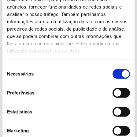
Santa Luzia. Uma visita a estes terrenos encerra o
anúncios, fornecer funcionalidades de redes sociais e
encontro, já após o almoço. Para participar é
analisar o nosso tráfego. Também partilhamos
necessária
inscrição prévia
.
informações acerca da utilização do site com os nossos
parceiros de redes sociais, de publicidade e de análise,
que as podem combinar com outras informações que
Saber mais
lhes forneceu ou recolhidas por estes a partir da sua
utilização dos respetivos serviços.
13.07.2026
Seleção
Genoma do priolo e de outras espécies em risco:
Necessários
de
conhecer para conservar
consentimento
Preferências
02.07.2026
Estatísticas
Registar galhas de Trichi em acácia-das-espigas:
cidadãos chamados a ajudar
Marketing