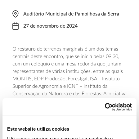
Auditório Municipal de Pampilhosa da Serra
27 de novembro de 2024
O restauro de terrenos marginais é um dos temas
centrais deste encontro, que se inicia pelas 09:30,
com um colóquio e uma mesa redonda que juntam
representantes de várias instituições, entre as quais
MONTIS, EDP Produção, Forestgal, ISA – Instituto
Superior de Agronomia e ICNF – Instituto da
Conservação da Natureza e das Florestas. A iniciativa
é da Associação para a Gestão e Conservação da
Natureza MONTIS, em conjunto com a EDP
Produção e a Câmara Municipal de Pampilhosa da
Serra, e dá a conhecer o modelo de gestão que está a
Este website utiliza cookies
ser aplicado pela associação nas propriedades da
empresa produtora de energia, junto à Barragem de
Utilizamos cookies para personalizar conteúdo e