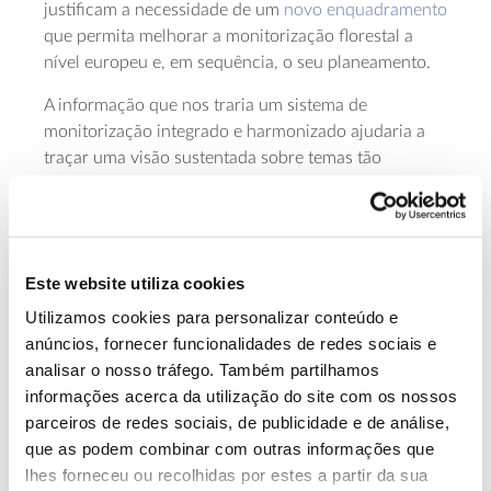
justificam a necessidade de um
novo enquadramento
que permita melhorar a monitorização florestal a
nível europeu e, em sequência, o seu planeamento.
A informação que nos traria um sistema de
monitorização integrado e harmonizado ajudaria a
traçar uma visão sustentada sobre temas tão
variados como os recursos florestais, os danos e
pressões que afetam a floresta ou a gestão praticada,
e permitiria também que fossem avaliadas e
ajustadas, à luz de informação atual e coerente, as
Este website utiliza cookies
políticas florestais em vigor.
Utilizamos cookies para personalizar conteúdo e
“Esta nova iniciativa de monitorização florestal e
anúncios, fornecer funcionalidades de redes sociais e
planos estratégicos garantirá que estará disponível
analisar o nosso tráfego. Também partilhamos
informação oportuna e precisa sobre as florestas da
informações acerca da utilização do site com os nossos
UE, para que os decisores políticos, silvicultores e
parceiros de redes sociais, de publicidade e de análise,
gestores silvícolas possam tomar medidas rápidas e
que as podem combinar com outras informações que
decisivas em resposta às novas pressões das
lhes forneceu ou recolhidas por estes a partir da sua
florestas”,
explica o Comissário Europeu do