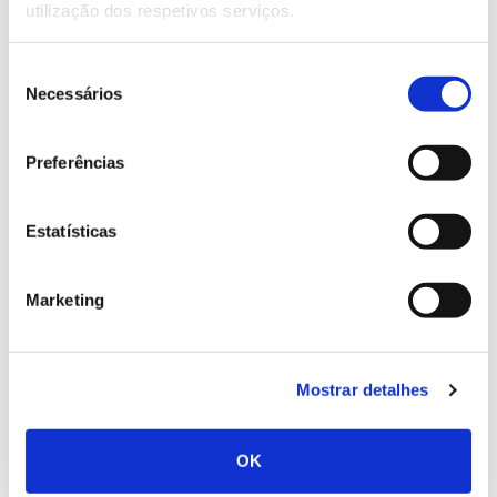
utilização dos respetivos serviços.
Ambiente, Oceanos e Pescas
, Virginijus Sinkevičius.
Antes de fechada a proposta de regulamento, a
Seleção
Necessários
Comissão tem vindo a consultar as várias partes
de
interessadas. Neste contexto, desde finais de agosto
consentimento
e até 17 de novembro, decorre uma consulta
Preferências
pública, para a qual são convidados a contribuir
autoridades e entidades que atuam nas áreas da
floresta, ambiente, planeamento territorial e
Estatísticas
estatística, assim como cientistas e especialistas da
academia, fornecedores de serviços e tecnologias de
Marketing
monitorização, organizações não governamentais,
proprietários e gestores florestais.
A consulta pública é feita através de um
questionário
Mostrar detalhes
patente no site da Comissão Europeia (após registo)
e pretende recolher ideias e sugestões que
contribuam para apoiar o conhecimento sobre o
OK
estado das florestas, como monitorizá-las e como