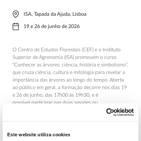
ISA, Tapada da Ajuda, Lisboa
19 e 26 de junho de 2026
O Centro de Estudos Florestais
(CEF)
e o Instituto
Superior de Agronomia
(ISA)
promovem o curso
“Conhecer as árvores: ciência, história e simbolismo”,
que cruza ciência, cultura e mitologia para revelar a
importância das árvores ao longo do tempo.
Aberta
ao público em geral, a formação decorre nos dias 19
e 26 de junho, das 17h00 às 19h30
, e é
possível
participar nas duas sessões ou
apenas
em
uma. A primeira sessão engloba os
temas:
As árvores vistas pela ciência; Seres
extraordinários; Dimensão temporal; Outra visão da
fotossíntese; A madeira como símbolo
. A segunda
Este website utiliza cookies
foca
a
árvore como símbolo e metáfora usada na