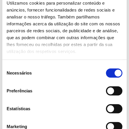
Utilizamos cookies para personalizar conteúdo e
mitologia de diversas tradições
– d
a Suméria e
anúncios, fornecer funcionalidades de redes sociais e
Grécia à árvore do Paraíso.
A coordenação está a
analisar o nosso tráfego. Também partilhamos
cargo de
Filipe Costa e Silva, Professor Auxiliar no
informações acerca da utilização do site com os nossos
ISA e investigador do grupo
ForEco
do CEF.
parceiros de redes sociais, de publicidade e de análise,
que as podem combinar com outras informações que
Saiba mais e faça a sua inscrição
lhes forneceu ou recolhidas por estes a partir da sua
utilização dos respetivos serviços.
13.07.2026
Seleção
Genoma do priolo e de outras espécies em risco:
Necessários
de
conhecer para conservar
consentimento
Preferências
Estatísticas
02.07.2026
Registar galhas de Trichi em acácia-das-espigas:
Marketing