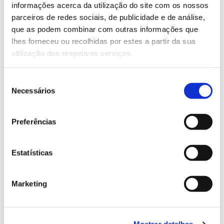
Saber mais
informações acerca da utilização do site com os nossos
parceiros de redes sociais, de publicidade e de análise,
que as podem combinar com outras informações que
13.07.2026
lhes forneceu ou recolhidas por estes a partir da sua
utilização dos respetivos serviços.
Genoma do priolo e de outras espécies em risco:
conhecer para conservar
Seleção
Necessários
de
consentimento
02.07.2026
Preferências
Registar galhas de Trichi em acácia-das-espigas:
cidadãos chamados a ajudar
Estatísticas
Marketing
25.06.2026