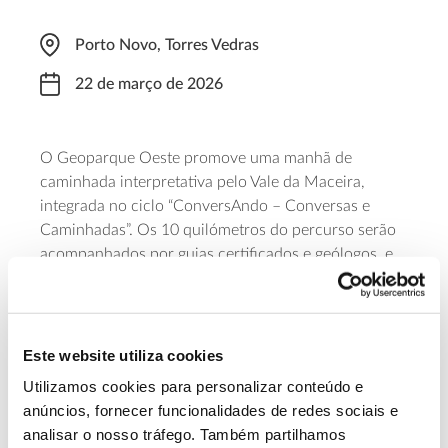
Porto Novo, Torres Vedras
22 de março de 2026
O Geoparque Oeste promove uma manhã de
caminhada interpretativa pelo Vale da Maceira,
integrada no ciclo “ConversAndo – Conversas e
Caminhadas”. Os 10 quilómetros do percurso serão
acompanhados por guias certificados e geólogos, e
por uma conversa que ajudará a conhecer a
geodiversidade, a paisagem, a biodiversidade e a
forma como estes elementos se interligam com este
território. A caminhada começa às 08h30, com
Este website utiliza cookies
partida do Centro para a Sustentabilidade do Mar e
Utilizamos cookies para personalizar conteúdo e
Zonas Costeiras, em Porto Novo.
anúncios, fornecer funcionalidades de redes sociais e
analisar o nosso tráfego. Também partilhamos