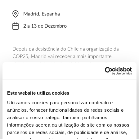
Madrid, Espanha
2 a 13 de Dezembro
Depois da desistência do Chile na organização da
COP25, Madrid vai receber a mais importante
cimeira anual das Nações Unidas sobre o clima.
Espera-se que, na cimeira, as delegações dos vários
países presentes possam definir quais serão os
próximos passos comuns na mitigação e adaptação
Este website utiliza cookies
climática, na sequência das diretrizes definidas pela
COP24 de 2018, na Polónia.
Utilizamos cookies para personalizar conteúdo e
anúncios, fornecer funcionalidades de redes sociais e
analisar o nosso tráfego. Também partilhamos
informações acerca da utilização do site com os nossos
13.07.2026
parceiros de redes sociais, de publicidade e de análise,