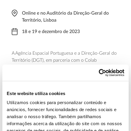
Online e no Auditório da Direção-Geral do
Território, Lisboa
18 e 19 e dezembro de 2023
A Agência Espacial Portuguesa e a Direção-Geral do
Território (DGT), em parceria com o Colab
ForestWise e o ICNF promovem a conferência
“
Copernicus para os setores florestal e agrícola em
Portugal”
,
apoiando o conhecimento das entidades
públicas e privadas com atividades nestas áreas. O
Este website utiliza cookies
primeiro dia decorre exclusivamente online.
Utilizamos cookies para personalizar conteúdo e
anúncios, fornecer funcionalidades de redes sociais e
Saber mais
analisar o nosso tráfego. Também partilhamos
informações acerca da utilização do site com os nossos
parceiros de redes sociais, de publicidade e de análise,