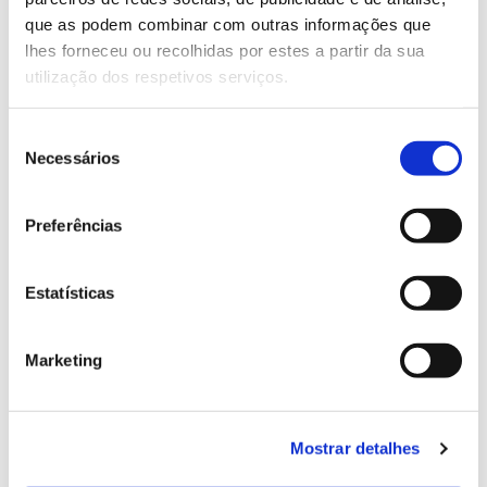
13.07.2026
que as podem combinar com outras informações que
Genoma do priolo e de outras espécies em risco:
lhes forneceu ou recolhidas por estes a partir da sua
conhecer para conservar
utilização dos respetivos serviços.
Seleção
Necessários
de
02.07.2026
consentimento
Registar galhas de Trichi em acácia-das-espigas:
Preferências
cidadãos chamados a ajudar
Estatísticas
Marketing
25.06.2026
Natureza e florestas procuram jovens voluntários
no verão 2026
Mostrar detalhes