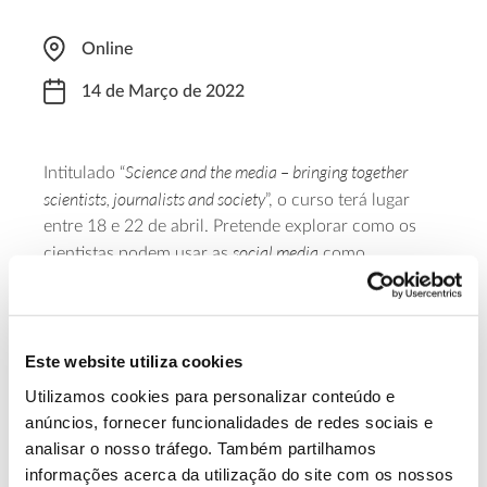
Online
14 de Março de 2022
Science and the media – bringing together
Intitulado “
scientists, journalists and society
”, o curso terá lugar
entre 18 e 22 de abril. Pretende explorar como os
social media
cientistas podem usar as
como
ferramentas para potenciar a comunicação das suas
pesquisas e o diálogo com a sociedade, mas também
discutir as diferenças que existem no trabalho de
cientistas e jornalistas. Os prazos para as
Este website utiliza cookies
candidaturas terminam no dia 14 de março.
Utilizamos cookies para personalizar conteúdo e
anúncios, fornecer funcionalidades de redes sociais e
Saiba mais sobre este curso
analisar o nosso tráfego. Também partilhamos
informações acerca da utilização do site com os nossos