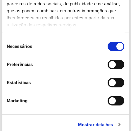
parceiros de redes sociais, de publicidade e de análise,
13.07.2026
que as podem combinar com outras informações que
lhes forneceu ou recolhidas por estes a partir da sua
Genoma do priolo e de outras espécies em risco:
utilização dos respetivos serviços.
conhecer para conservar
Seleção
Necessários
de
consentimento
02.07.2026
Preferências
Registar galhas de Trichi em acácia-das-espigas:
cidadãos chamados a ajudar
Estatísticas
Marketing
25.06.2026
Natureza e florestas procuram jovens voluntários
no verão 2026
Mostrar detalhes