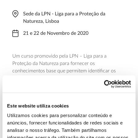
Sede da LPN - Liga para a Proteção da
Natureza, Lisboa
21 e 22 de Novembro de 2020
Um curso promovido pela LPN – Liga para a
Proteção da Natureza para fornecer os
conhecimentos base que permitem identificar os
cogumelos silvestres – começando pelas espécies
mais fáceis de reconhecer – e transmitir boas-
práticas relativamente à sua colheita, manuseamento
e acondicionamento. O valor do curso varia para
Este website utiliza cookies
sócios e não sócios da LPN e as inscrições devem ser
feitas até 16 de novembro.
Utilizamos cookies para personalizar conteúdo e
anúncios, fornecer funcionalidades de redes sociais e
analisar o nosso tráfego. Também partilhamos
Saiba mais sobre este curso básico
informações acerca da utilização do site com os nossos