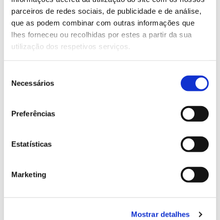
parceiros de redes sociais, de publicidade e de análise,
que as podem combinar com outras informações que
13.07.2026
lhes forneceu ou recolhidas por estes a partir da sua
Genoma do priolo e de outras espécies em risco:
utilização dos respetivos serviços.
conhecer para conservar
Seleção
Necessários
de
consentimento
02.07.2026
Preferências
Registar galhas de Trichi em acácia-das-espigas:
cidadãos chamados a ajudar
Estatísticas
Marketing
25.06.2026
Natureza e florestas procuram jovens voluntários
Mostrar detalhes