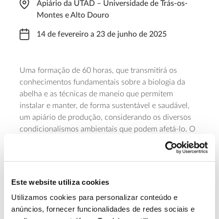
Apiário da UTAD – Universidade de Trás-os-
Montes e Alto Douro
14 de fevereiro a 23 de junho de 2025
Uma formação de 60 horas, que transmitirá os
conhecimentos fundamentais sobre a biologia da
abelha e as técnicas de maneio que permitem
instalar e manter, de forma sustentável e saudável,
um apiário de produção, considerando os diversos
condicionalismos ambientais que podem afetá-lo. O
curso destina-se a profissionais da fileira do mel e
interessados em iniciar-se na apicultura, de
preferência com o 12º ano na área de ciências
biológicas. O valor do curso é de 400 euros e é
Este website utiliza cookies
possível apresentar candidatura a Bolsa de Incentivo
Utilizamos cookies para personalizar conteúdo e
neste valor, ao abrigo dos Programas Impulso
anúncios, fornecer funcionalidades de redes sociais e
Adultos ou Jovem STEAM (PRR).