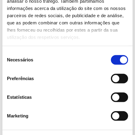
analisar o nosso tráfego. Também partilhamos
informações acerca da utilização do site com os nossos
Saiba mais
parceiros de redes sociais, de publicidade e de análise,
que as podem combinar com outras informações que
lhes forneceu ou recolhidas por estes a partir da sua
13.07.2026
utilização dos respetivos serviços.
Genoma do priolo e de outras espécies em risco:
conhecer para conservar
Seleção
Necessários
de
consentimento
Preferências
02.07.2026
Registar galhas de Trichi em acácia-das-espigas:
Estatísticas
cidadãos chamados a ajudar
Marketing
25.06.2026