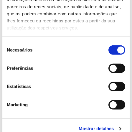
parceiros de redes sociais, de publicidade e de análise,
que as podem combinar com outras informações que
13.07.2026
lhes forneceu ou recolhidas por estes a partir da sua
Genoma do priolo e de outras espécies em risco:
utilização dos respetivos serviços.
conhecer para conservar
Seleção
Necessários
de
consentimento
02.07.2026
Preferências
Registar galhas de Trichi em acácia-das-espigas:
cidadãos chamados a ajudar
Estatísticas
Marketing
25.06.2026
Natureza e florestas procuram jovens voluntários
Mostrar detalhes