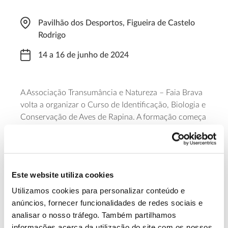
Pavilhão dos Desportos, Figueira de Castelo
Rodrigo
14 a 16 de junho de 2024
A Associação Transumância e Natureza – Faia Brava
volta a organizar o Curso de Identificação, Biologia e
Conservação de Aves de Rapina. A formação começa
na tarde de dia 14, com uma vertente teórica, e
prossegue com mais dois dias de intensa atividade
prática, com saídas de campo para observação e
aprendizagem de técnicas de censo e contagem. O
Este website utiliza cookies
curso realiza-se em parceria com o ObservArribas e
junta grandes nomes da ornitologia em Portugal.
Utilizamos cookies para personalizar conteúdo e
anúncios, fornecer funcionalidades de redes sociais e
analisar o nosso tráfego. Também partilhamos
Saiba mais
informações acerca da utilização do site com os nossos