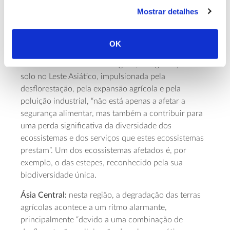
Ocidental, por exemplo, diversos estudos mostram
Mostrar detalhes
uma “correlação direta entre a desflorestação, a
salinização e a redução das populações de vegetação
OK
e fauna nativas”.
Ásia Oriental:
de um modo geral, a degradação do
solo no Leste Asiático, impulsionada pela
desflorestação, pela expansão agrícola e pela
poluição industrial, “não está apenas a afetar a
segurança alimentar, mas também a contribuir para
uma perda significativa da diversidade dos
ecossistemas e dos serviços que estes ecossistemas
prestam”. Um dos ecossistemas afetados é, por
exemplo, o das estepes, reconhecido pela sua
biodiversidade única.
Ásia Central:
nesta região, a degradação das terras
agrícolas acontece a um ritmo alarmante,
principalmente “devido a uma combinação de