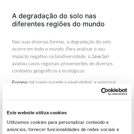
A degradação do solo nas
diferentes regiões do mundo
Nas suas diversas formas, a degradação do solo
ocorre em todo o mundo. Para analisar o seu
Save Soil
impacto negativo na biodiversidade, o
avaliou casos regionais provenientes de diversos
contextos geográficos e ecológicos:
Europa:
tal como sucede a nível global, a principal
causa de perda de biodiversidade na Europa está
relacionada com práticas agrícolas insustentáveis.
No Velho Continente, quase 40% da terra é usada
para agricultura, muitas vezes integrando o uso
Este website utiliza cookies
alargado de pesticidas e fertilizantes. De recordar
Utilizamos cookies para personalizar conteúdo e
The state of soils in Europe
que já o relatório de 2024 “
”
anúncios, fornecer funcionalidades de redes sociais e
havia mostrado que mais de 60% do solo europeu