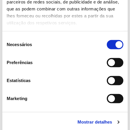
parceiros de redes sociais, de publicidade e de análise,
13.07.2026
que as podem combinar com outras informações que
Genoma do priolo e de outras espécies em risco:
lhes forneceu ou recolhidas por estes a partir da sua
conhecer para conservar
utilização dos respetivos serviços.
Seleção
Necessários
de
consentimento
02.07.2026
Preferências
Registar galhas de Trichi em acácia-das-espigas:
cidadãos chamados a ajudar
Estatísticas
Marketing
25.06.2026
Natureza e florestas procuram jovens voluntários
no verão 2026
Mostrar detalhes