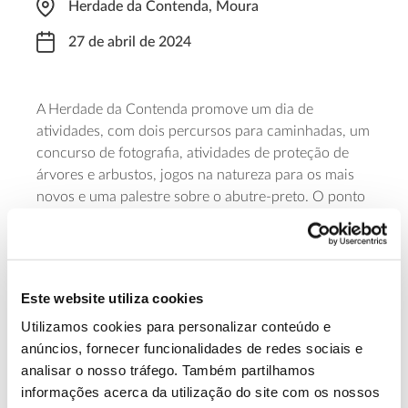
Herdade da Contenda, Moura
27 de abril de 2024
A Herdade da Contenda promove um dia de
atividades, com dois percursos para caminhadas, um
concurso de fotografia, atividades de proteção de
árvores e arbustos, jogos na natureza para os mais
novos e uma palestre sobre o abutre-preto. O ponto
de encontro está agendado para a entrada norte, no
Monte do 25, às 9:30, e município de Moura apoia a
deslocação para o local. A participação é gratuita,
mas é necessária inscrição até 22 de abril.
Este website utiliza cookies
Utilizamos cookies para personalizar conteúdo e
Saiba mais sobre o Dia Aberto Herdade
anúncios, fornecer funcionalidades de redes sociais e
da Contenda
analisar o nosso tráfego. Também partilhamos
informações acerca da utilização do site com os nossos