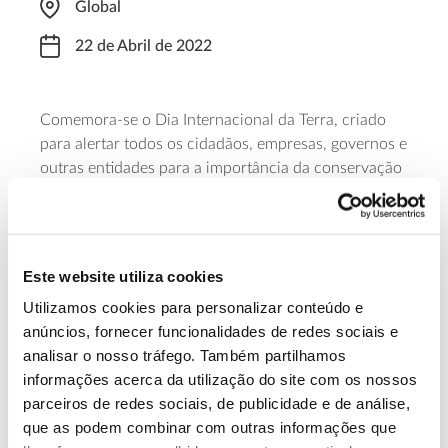
Global
22 de Abril de 2022
Comemora-se o Dia Internacional da Terra, criado
para alertar todos os cidadãos, empresas, governos e
outras entidades para a importância da conservação
dos recursos naturais e da biodiversidade no mundo.
A efeméride é comemorada em mais de 190 países
(incluindo em Portugal).
Este website utiliza cookies
Saiba mais sobre esta data importante
Utilizamos cookies para personalizar conteúdo e
anúncios, fornecer funcionalidades de redes sociais e
analisar o nosso tráfego. Também partilhamos
13.07.2026
informações acerca da utilização do site com os nossos
Genoma do priolo e de outras espécies em risco:
parceiros de redes sociais, de publicidade e de análise,
conhecer para conservar
que as podem combinar com outras informações que