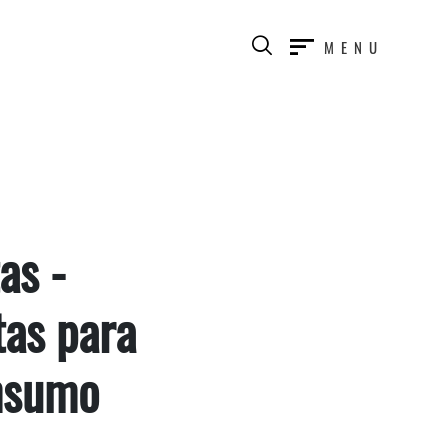
MENU
as -
tas para
nsumo