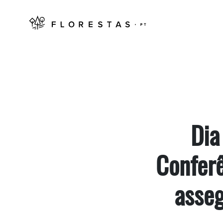
Dia
Conferê
asse