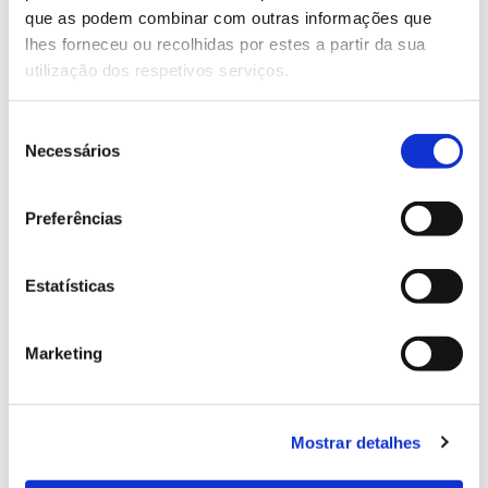
que as podem combinar com outras informações que
Genoma do priolo e de outras espécies em risco:
lhes forneceu ou recolhidas por estes a partir da sua
conhecer para conservar
utilização dos respetivos serviços.
Seleção
Necessários
de
02.07.2026
consentimento
Registar galhas de Trichi em acácia-das-espigas:
Preferências
cidadãos chamados a ajudar
Estatísticas
25.06.2026
Marketing
Natureza e florestas procuram jovens voluntários
no verão 2026
Mostrar detalhes