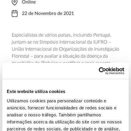
Online
22 de Novembro de 2021
Especialistas de vários países, incluindo Portugal,
juntam-se no Simpósio Internacional da IUFRO –
União Internacional de Organizações de Investigação
Florestal – para avaliar a situação da doença da
murchidão do Pinheiro e partilhar o mais recente
conhecimento sobre o nemátodo da madeira do
pinheiro. O evento prologa-se por cinco dias, com
sessões das 8h30 às 11h00, que requerem
inscrição
online
Este website utiliza cookies
individual para poderem ser acompanhadas
.
Utilizamos cookies para personalizar conteúdo e
Saiba mais sobre este webinar
anúncios, fornecer funcionalidades de redes sociais e
analisar o nosso tráfego. Também partilhamos
informações acerca da utilização do site com os nossos
13.07.2026
parceiros de redes sociais, de publicidade e de análise,