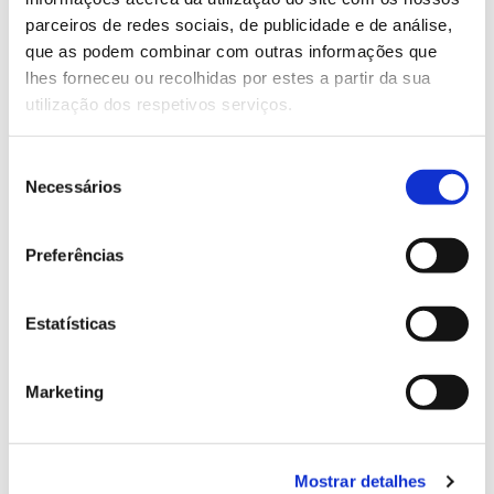
parceiros de redes sociais, de publicidade e de análise,
que as podem combinar com outras informações que
13.07.2026
lhes forneceu ou recolhidas por estes a partir da sua
Genoma do priolo e de outras espécies em risco:
utilização dos respetivos serviços.
conhecer para conservar
Seleção
Necessários
de
consentimento
02.07.2026
Preferências
Registar galhas de Trichi em acácia-das-espigas:
cidadãos chamados a ajudar
Estatísticas
Marketing
25.06.2026
Natureza e florestas procuram jovens voluntários
Mostrar detalhes