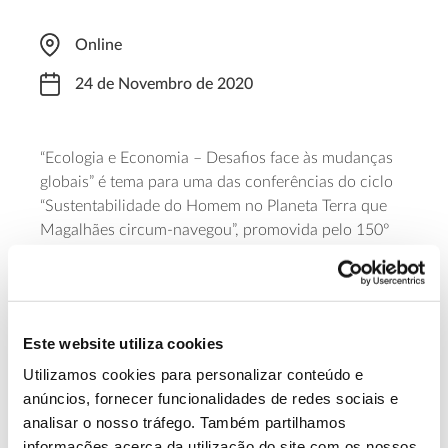
Online
24 de Novembro de 2020
“Ecologia e Economia – Desafios face às mudanças
globais” é tema para uma das conferências do ciclo
“Sustentabilidade do Homem no Planeta Terra que
Magalhães circum-navegou”, promovida pelo 150º
aniversário da Academia das Ciências de Lisboa. O
tema será abordado por Manuel Pacheco Coelho, do
Grupo de investigação Globalização e
Desenvolvimento, do ISEG – Instituto Superior de
Este website utiliza cookies
Economia e Gestão. É necessária
inscrição prévia
para acompanhar.
Utilizamos cookies para personalizar conteúdo e
anúncios, fornecer funcionalidades de redes sociais e
analisar o nosso tráfego. Também partilhamos
Saiba mais sobre esta conferência
informações acerca da utilização do site com os nossos