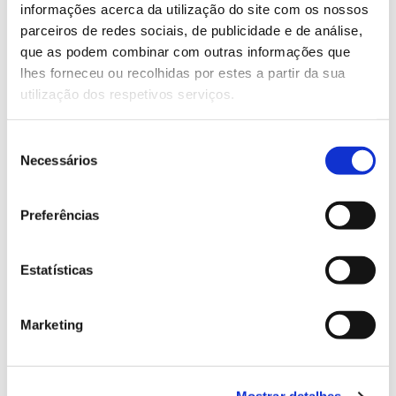
Saiba mais sobre esta formação.
informações acerca da utilização do site com os nossos
parceiros de redes sociais, de publicidade e de análise,
que as podem combinar com outras informações que
13.07.2026
lhes forneceu ou recolhidas por estes a partir da sua
utilização dos respetivos serviços.
Genoma do priolo e de outras espécies em risco:
conhecer para conservar
Seleção
Necessários
de
consentimento
02.07.2026
Preferências
Registar galhas de Trichi em acácia-das-espigas:
cidadãos chamados a ajudar
Estatísticas
Marketing
25.06.2026