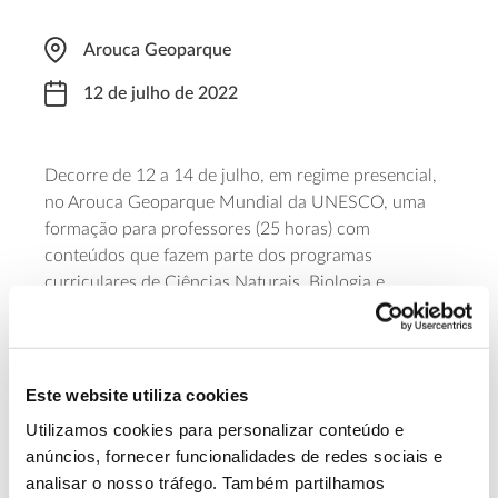
Arouca Geoparque
12 de julho de 2022
Decorre de 12 a 14 de julho, em regime presencial,
no Arouca Geoparque Mundial da UNESCO, uma
formação para professores (25 horas) com
conteúdos que fazem parte dos programas
curriculares de Ciências Naturais, Biologia e
Geologia e Geografia, do Ensino Básico e
Secundário. As temáticas estão relacionadas com a
geodiversidade, geossítios e aspetos relevantes da
biodiversidade. O valor da formação varia para
Este website utiliza cookies
associados e não associados da Liga Para a Proteção
Utilizamos cookies para personalizar conteúdo e
da Natureza, que promove este curso.
anúncios, fornecer funcionalidades de redes sociais e
analisar o nosso tráfego. Também partilhamos