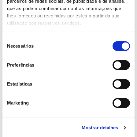
parceiros de redes sociais, de publicidade e de análise,
13.07.2026
que as podem combinar com outras informações que
Genoma do priolo e de outras espécies em risco:
lhes forneceu ou recolhidas por estes a partir da sua
conhecer para conservar
utilização dos respetivos serviços.
Seleção
Necessários
de
02.07.2026
consentimento
Preferências
Registar galhas de Trichi em acácia-das-espigas:
cidadãos chamados a ajudar
Estatísticas
Marketing
25.06.2026
Natureza e florestas procuram jovens voluntários
no verão 2026
Mostrar detalhes