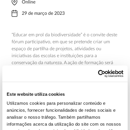
Online
29 de março de 2023
“Educar em prol da biodiversidade” é o convite deste
fórum participativo, em que se pretende criar um
espaço de partilha de projetos, atividades ou
iniciativas das escolas e instituições para a
conservação da natureza. A ação de formação será
feita através da plataforma Zoom, entre as 18h às
21h. Assista gratuitamente, fazendo a sua inscrição
online até 24 de março. Para obter mais
informações, contacte por e-mail (
geral@lpn.pt
) ou
Este website utiliza cookies
por telefone (925 068 990).
Utilizamos cookies para personalizar conteúdo e
anúncios, fornecer funcionalidades de redes sociais e
Saiba mais sobre esta formação.
analisar o nosso tráfego. Também partilhamos
informações acerca da utilização do site com os nossos